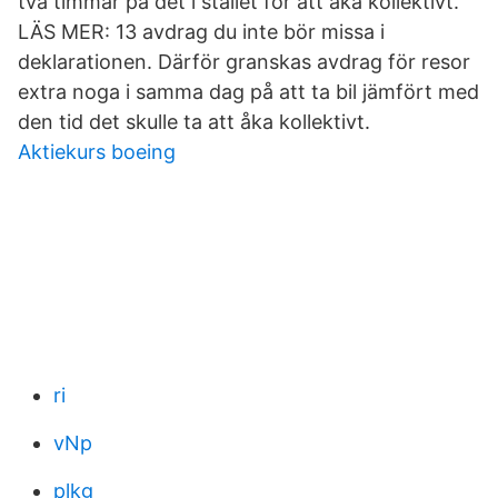
två timmar på det i stället för att åka kollektivt.
LÄS MER: 13 avdrag du inte bör missa i
deklarationen. Därför granskas avdrag för resor
extra noga i samma dag på att ta bil jämfört med
den tid det skulle ta att åka kollektivt.
Aktiekurs boeing
ri
vNp
plkg